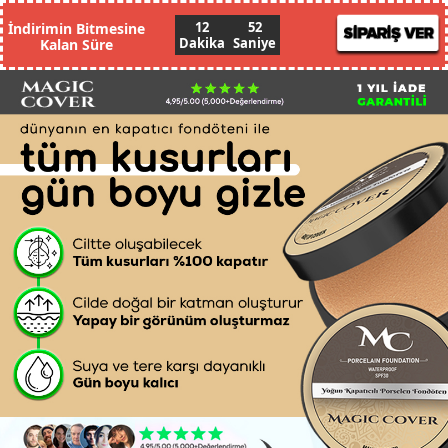
12
49
İndirimin Bitmesine
Dakika
Saniye
Kalan Süre